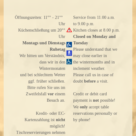
Öffnungszeiten: 11°° - 21°°
Service from 11.00 a.m.
Uhr
to 9.00 p.m.
Küchenschließung um 20°°
Kitchen closes at 8.00 p.m.
Uhr
Closed on Monday and
Montags und Dienstags
Tuesday
Ruhetag
Please understand that we
Wir bitten um Verständnis,
may close earlier in
dass wir in den
the wintermonths and in
Wintermonaten
inclement weather.
und bei schlechtem Wetter
Please call us in case of
ggf. früher schließen.
doubt
before
a visit.
Bitte rufen Sie uns im
Zweifelsfall
vor
einem
Credit or debit card
Besuch an.
payment is
not
possible!
We
only
accept table
Kredit- oder EC-
reservations personally or
Kartenzahlung ist
nicht
by phone!
möglich!
Tischreservierungen nehmen